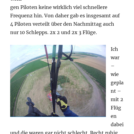
gen Piloten keine wirklich viel schnellere
Frequenz hin. Von daher gab es insgesamt auf
4 Piloten verteilt über den Nachmittag auch
nur 10 Schlepps. 2x 2 und 2x 3 Flüge.
Ich
war
–
wie
gepla
nt –
mit 2
Flüg
en
dabei
und die waren gar nicht schlecht. Recht ruhig,