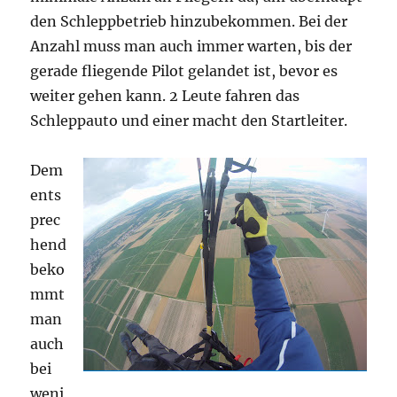
den Schleppbetrieb hinzubekommen. Bei der
Anzahl muss man auch immer warten, bis der
gerade fliegende Pilot gelandet ist, bevor es
weiter gehen kann. 2 Leute fahren das
Schleppauto und einer macht den Startleiter.
Dem
ents
prec
hend
beko
mmt
man
auch
bei
weni