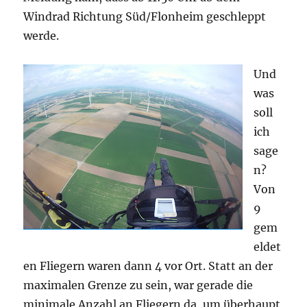
Windrad Richtung Süd/Flonheim geschleppt
werde.
Und
was
soll
ich
sage
n?
Von
9
gem
eldet
en Fliegern waren dann 4 vor Ort. Statt an der
maximalen Grenze zu sein, war gerade die
minimale Anzahl an Fliegern da, um überhaupt