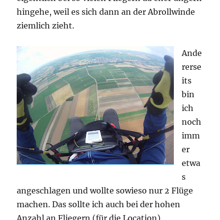
hingehe, weil es sich dann an der Abrollwinde
ziemlich zieht.
Ande
rerse
its
bin
ich
noch
imm
er
etwa
s
angeschlagen und wollte sowieso nur 2 Flüge
machen. Das sollte ich auch bei der hohen
Anzahl an Fliegern (für die Location)