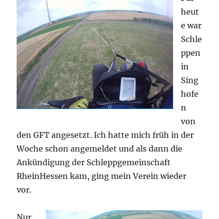
heut
e war
Schle
ppen
in
Sing
hofe
n
von
den GFT angesetzt. Ich hatte mich früh in der
Woche schon angemeldet und als dann die
Ankündigung der Schleppgemeinschaft
RheinHessen kam, ging mein Verein wieder
vor.
Nur