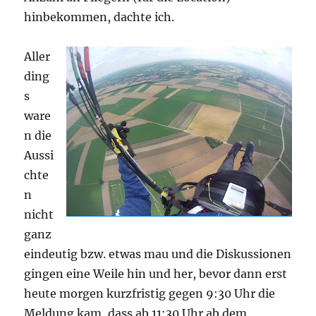
hinbekommen, dachte ich.
Aller
ding
s
ware
n die
Aussi
chte
n
nicht
ganz
eindeutig bzw. etwas mau und die Diskussionen
gingen eine Weile hin und her, bevor dann erst
heute morgen kurzfristig gegen 9:30 Uhr die
Meldung kam, dass ab 11:30 Uhr ab dem