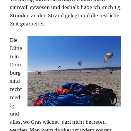
sinnvoll gewesen und deshalb habe ich mich 1,5
Stunden an den Strand gelegt und die restliche
Zeit gearbeitet.
Die
Düne
n in
Dom
burg
sind
recht
niedr
ig
und
alles, wo Gras wächst, darf nicht betreten
werden. Man kann da aber trotzdem soaren,