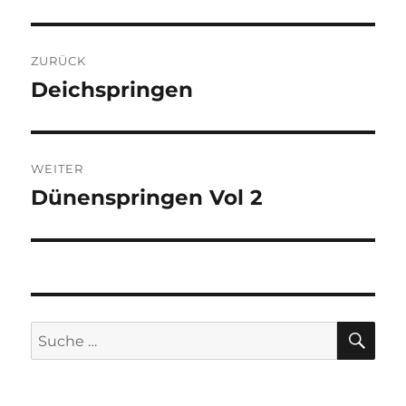
Beitragsnavigation
ZURÜCK
Deichspringen
Vorheriger
Beitrag:
WEITER
Dünenspringen Vol 2
Nächster
Beitrag:
SU
Suche
nach: