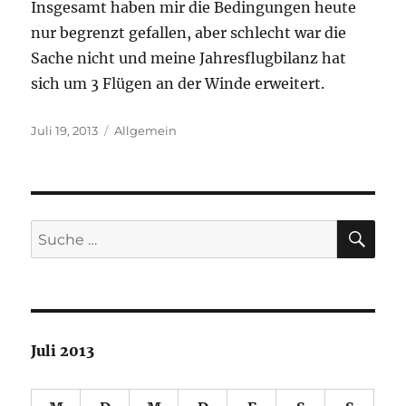
Insgesamt haben mir die Bedingungen heute
nur begrenzt gefallen, aber schlecht war die
Sache nicht und meine Jahresflugbilanz hat
sich um 3 Flügen an der Winde erweitert.
Veröffentlicht
Kategorien
Juli 19, 2013
Allgemein
am
SU
Suche
nach:
Juli 2013