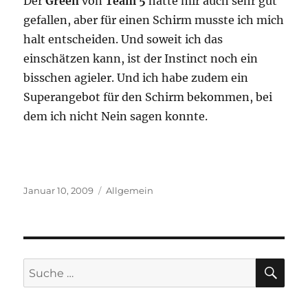
Der
Green
von
Team 5
hatte mir auch sehr gut
gefallen, aber für einen Schirm musste ich mich
halt entscheiden. Und soweit ich das
einschätzen kann, ist der Instinct noch ein
bisschen agieler. Und ich habe zudem ein
Superangebot für den Schirm bekommen, bei
dem ich nicht Nein sagen konnte.
Veröffentlicht
Kategorien
Januar 10, 2009
Allgemein
am
SU
Suche
nach: